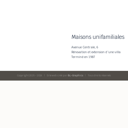
Maisons unifamiliales
Avenue Centrale, 6
Rénovation et extension d’une villa
Terminé en 1987
Copyright 2025 -
2026 | Site web créé par
BL-Graphics
| Tous droits réservés