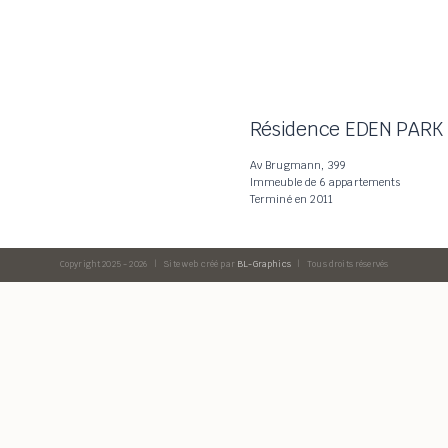
Résidence EDEN PARK
Av Brugmann, 399
Immeuble de 6 appartements
Terminé en 2011
Copyright 2025 -
2026 | Site web créé par
BL-Graphics
| Tous droits réservés